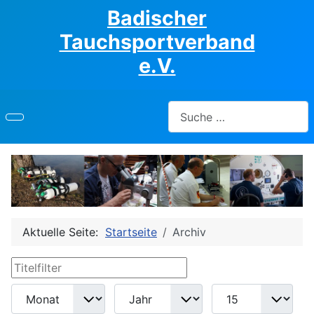
Badischer
Tauchsportverband
e.V.
Suchen
Aktuelle Seite:
Startseite
Archiv
Titelfilter
Filter
Monat
Jahr
Anzeige #