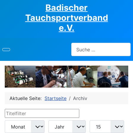
Badischer
Tauchsportverband
e.V.
Suchen
Aktuelle Seite:
Startseite
Archiv
Titelfilter
Filter
Monat
Jahr
Anzeige #