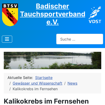
Badischer
Tauchsportverband
e.V.
Suchen
Aktuelle Seite:
Startseite
Gewässer und Wissenschaft
News
Kalikokrebs im Fernsehen
Kalikokrebs im Fernsehen