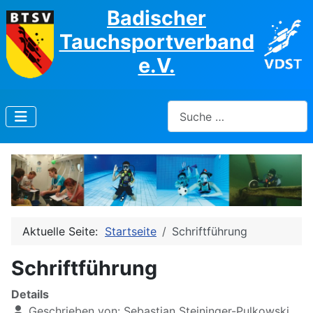
Badischer
Tauchsportverband
e.V.
Suchen
Aktuelle Seite:
Startseite
Schriftführung
Schriftführung
Details
Geschrieben von:
Sebastian Steininger-Pulkowski