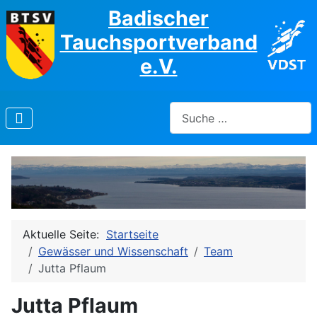
Badischer
Tauchsportverband
e.V.
Suchen
Aktuelle Seite:
Startseite
Gewässer und Wissenschaft
Team
Jutta Pflaum
Jutta Pflaum