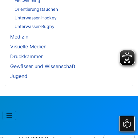
Finswimming
Orientierungstauchen
Unterwasser-Hockey
Unterwasser-Rugby
Medizin
Visuelle Medien
Druckkammer
Gewässer und Wissenschaft
Jugend