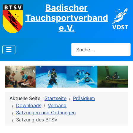
Badischer
Tauchsportverband
e.V.
Suchen
Aktuelle Seite:
Startseite
Präsidium
Downloads
Verband
Satzungen und Ordnungen
Satzung des BTSV