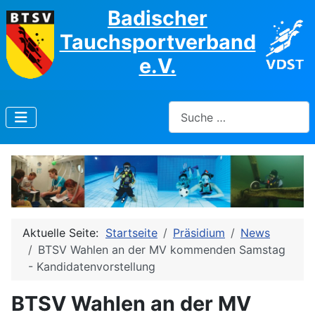
Badischer
Tauchsportverband
e.V.
Suchen
Aktuelle Seite:
Startseite
Präsidium
News
BTSV Wahlen an der MV kommenden Samstag
- Kandidatenvorstellung
BTSV Wahlen an der MV