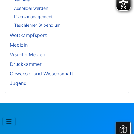
Ausbilder werden
Lizenzmanagement
Tauchlehrer Stipendium
Wettkampfsport
Medizin
Visuelle Medien
Druckkammer
Gewässer und Wissenschaft
Jugend