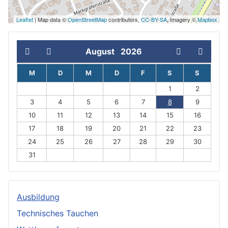
Leaflet
| Map data ©
OpenStreetMap
contributors,
CC-BY-SA
, Imagery ©
Mapbox
August
2026
M
D
M
D
F
S
S
1
2
3
4
5
6
7
8
9
10
11
12
13
14
15
16
17
18
19
20
21
22
23
24
25
26
27
28
29
30
31
Ausbildung
Technisches Tauchen