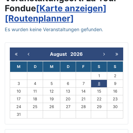
Fondue
[Karte anzeigen]
[Routenplanner]
Es wurden keine Veranstaltungen gefunden.
August
2026
M
D
M
D
F
S
S
1
2
3
4
5
6
7
8
9
10
11
12
13
14
15
16
17
18
19
20
21
22
23
24
25
26
27
28
29
30
31