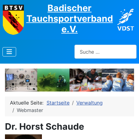
Badischer
Tauchsportverband
e.V.
Suchen
Aktuelle Seite:
Startseite
Verwaltung
Webmaster
Dr. Horst Schaude