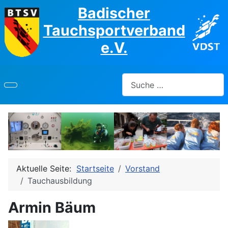
Badischer
Tauchsportverband
e.V.
Suchen
Aktuelle Seite:
Startseite
Vorstand
Tauchausbildung
Armin Bäum